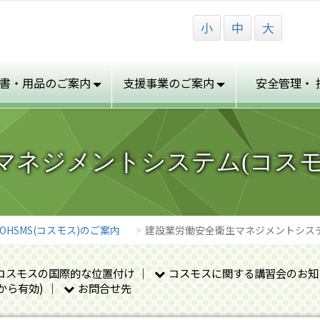
小
中
大
書・用品の
ご案内
支援事業の
ご案内
安全管理・
ネジメントシステム(コスモス(
COHSMS(コスモス)のご案内
建設業労働安全衛生マネジメントシステム(
コスモスの国際的な位置付け
コスモスに関する講習会のお知
から有効)
お問合せ先