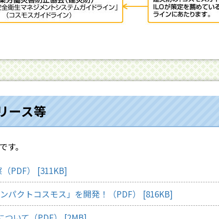
リース等
です。
察（PDF）
[311KB]
クトコスモス」を開発！（PDF） [816KB]
ついて（PDF） [2MB]