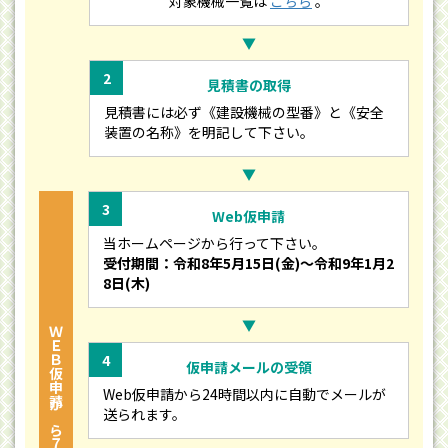
対象機械一覧は
こちら
。
▼
2
見積書の取得
見積書には必ず《建設機械の型番》と《安全
装置の名称》を明記して下さい。
▼
3
Web仮申請
当ホームページから行って下さい。
受付期間：令和8年5月15日(金)～令和9年1月2
8日(木)
▼
ＷＥＢ仮申請から７日間
4
仮申請メールの受領
Web仮申請から24時間以内に自動でメールが
送られます。