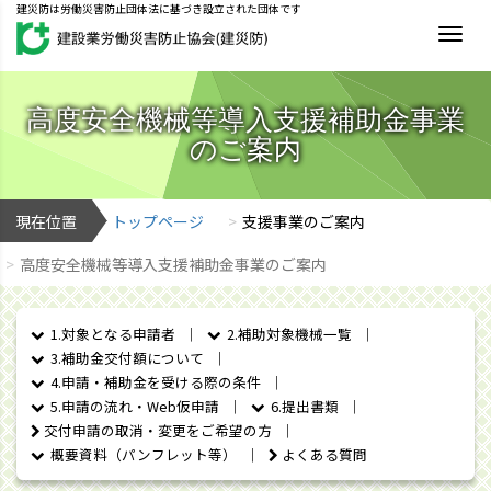
建災防は労働災害防止団体法に基づき設立された団体です
MEN
高度安全機械等導入支援補助金事業
のご案内
現在位置
トップページ
支援事業のご案内
高度安全機械等導入支援補助金事業のご案内
1.対象となる申請者
2.補助対象機械一覧
3.補助金交付額について
4.申請・補助金を受ける際の条件
5.申請の流れ・Web仮申請
6.提出書類
交付申請の取消・変更をご希望の方
概要資料（パンフレット等）
よくある質問