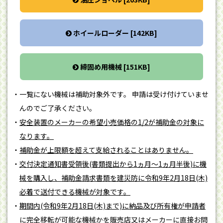
ホイールローダー [142KB]
締固め用機械 [151KB]
一覧にない機械は補助対象外です。 申請は受け付けていませ
んのでご了承ください。
安全装置のメーカーの希望小売価格の1/2が補助金の対象に
なります。
補助金が上限額を超えて支給されることはありません。
交付決定通知書受領後(書類提出から1ヵ月～1ヵ月半後)に機
械を購入し、補助金請求書類を建災防に令和9年2月18日(木)
必着で送付できる機械が対象です。
期間内(令和9年2月18日(木)まで)に納品及び所有権が申請者
に完全移転が可能な機械かを販売店又はメーカーに直接お問