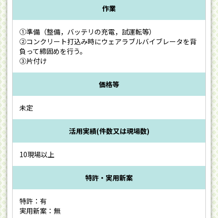
作業
①準備（整備，バッテリの充電，試運転等）
②コンクリート打込み時にウェアラブルバイブレータを背
負って締固めを行う。
③片付け
価格等
未定
活用実績(件数又は現場数)
10現場以上
特許・実用新案
特許：有
実用新案：無