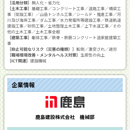
［活用分類］
無人化・省力化
［土木工事］
基礎工事／コンクリート工事／道路工事／橋梁工
事（架設工事）／山岳トンネル工事／シールド・推進工事／河
川及び海岸工事／ダム工事／水力発電所等建設工事／鉄道軌道
建設工事／砂防工事／土地整理土木工事／上下水道工事／その
他の土木工事／土木工事全般
［建築工事］
躯体工事／鉄骨・鉄筋コンクリート造家屋建築工
事
［抑止可能なリスク（災害の種類）］
転倒／激突され／過労
［職場環境改善・メンタルヘルス対策］
生産性の向上
［ICT関連］
建設機械
企業情報
鹿島建設株式会社 機械部