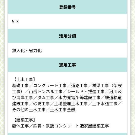
登録番号
5-3
活用分類
無人化・省力化
適用工事
【土木工事】
基礎工事／コンクリート工事／道路工事／橋梁工事（架設
工事）／山岳トンネル工事／シールド・推進工事／河川及
び海岸工事／ダム工事／水力発電所等建設工事／鉄道軌道
建設工事／砂防工事／土地整理土木工事／上下水道工事／
その他の土木工事／土木工事全般
【建築工事】
躯体工事／鉄骨・鉄筋コンクリート造家屋建築工事