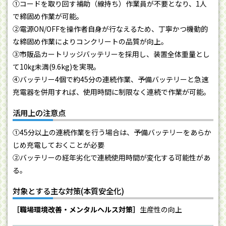
①コードを取り回す補助（線持ち）作業員が不要となり、1人
で締固め作業が可能。
②電源ON/OFFを操作者自身が行なえるため、丁寧かつ機動的
な締固め作業によりコンクリートの品質が向上。
③市販品カートリッジバッテリーを採用し、装置全体重量とし
て10㎏未満(9.6kg)を実現。
④バッテリー4個で約45分の連続作業、予備バッテリーと急速
充電器を併用すれば、使用時間に制限なく連続で作業が可能。
活用上の注意点
①45分以上の連続作業を行う場合は、予備バッテリーをあらか
じめ充電しておくことが必要
②バッテリーの経年劣化で連続使用時間が変化する可能性があ
る。
対象とする主な対策(本質安全化)
［職場環境改善・メンタルヘルス対策］
生産性の向上