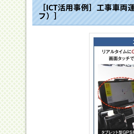
［ICT活用事例］工事車
フ）］