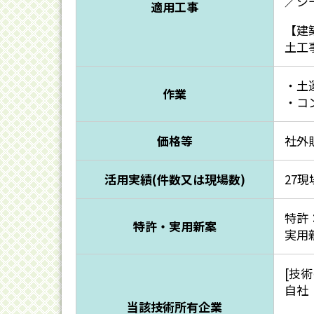
／シ
適用工事
【建
土工
・土
作業
・コ
価格等
社外
活用実績(件数又は現場数)
27現
特許
特許・実用新案
実用
[技
自社
当該技術所有企業