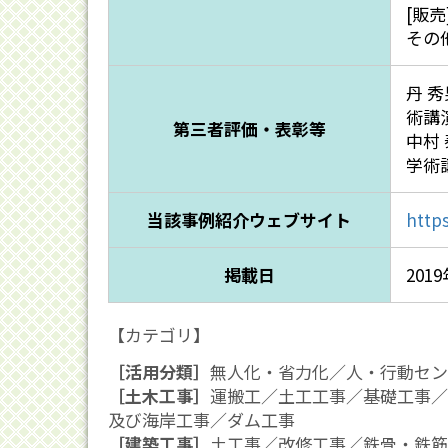
[販売
その
丹 
術講演
第三者評価・表彰等
中村
学術講
当該事例紹介ウェブサイト
http
掲載日
201
【カテゴリ】
［活用分類］
無人化・省力化／人・行動セン
［土木工事］
運搬工／土工工事／基礎工事／
及び海岸工事／ダム工事
［建築工事］
土工事／改修工事／鉄骨・鉄筋