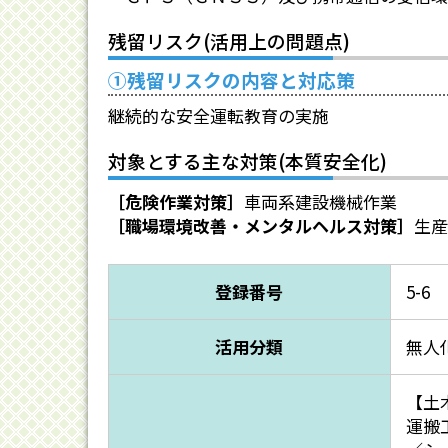
残留リスク(活用上の問題点)
①残留リスクの内容と対応策
継続的な安全運転教育の実施
対象とする主な対策(本質安全化)
［危険作業対策］
車両系建設機械作業
［職場環境改善・メンタルヘルス対策］
生産
登録番号
5-6
活用分類
無人
【土
運搬