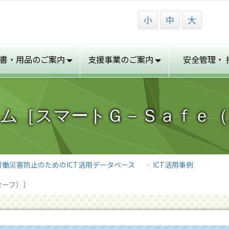
小
中
大
書・用品の
ご案内
支援事業の
ご案内
安全管理・
テム［スマートＧ－Ｓａｆｅ（
労働災害防止のためのICT活用データベース
ICT活用事例
セーフ）］