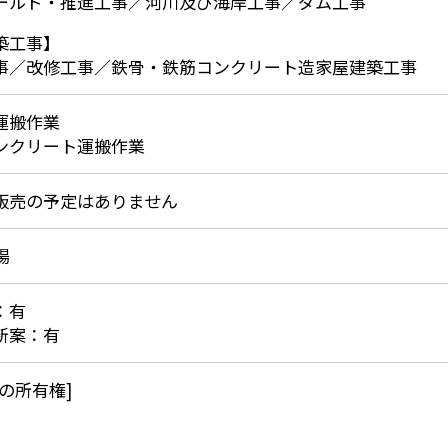
ールド・推進工事／河川及び海岸工事／ダム工事
築工事】
事／改修工事／鉄骨・鉄筋コンクリート造家屋建築工事
運搬作業
ンクリート運搬作業
販売の予定はありません
場
：有
新案：有
術の所有権]