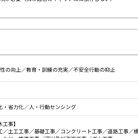
性の向上／教育・訓練の充実／不安全行動の抑止
化・省力化／人・行動センシング
木工事】
工／土工工事／基礎工事／コンクリート工事／道路工事／