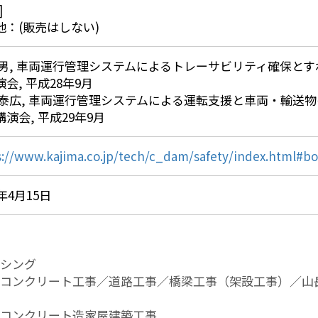
]
他：(販売はしない)
秀男, 車両運行管理システムによるトレーサビリティ確保とす
会, 平成28年9月
 泰広, 車両運行管理システムによる運転支援と車両・輸送物
演会, 平成29年9月
s://www.kajima.co.jp/tech/c_dam/safety/index.html#b
9年4月15日
シング
コンクリート工事／道路工事／橋梁工事（架設工事）／山
コンクリート造家屋建築工事