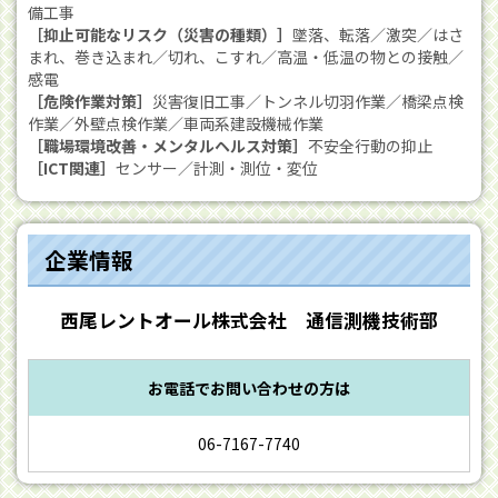
備工事
［抑止可能なリスク（災害の種類）］
墜落、転落／激突／はさ
まれ、巻き込まれ／切れ、こすれ／高温・低温の物との接触／
感電
［危険作業対策］
災害復旧工事／トンネル切羽作業／橋梁点検
作業／外壁点検作業／車両系建設機械作業
［職場環境改善・メンタルヘルス対策］
不安全行動の抑止
［ICT関連］
センサー／計測・測位・変位
企業情報
西尾レントオール株式会社 通信測機技術部
お電話でお問い合わせの方は
06-7167-7740