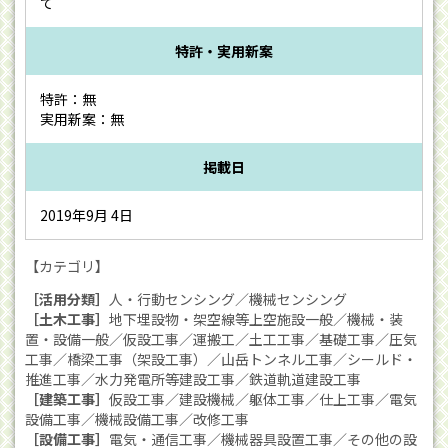
て
特許・実用新案
特許：無
実用新案：無
掲載日
2019年9月 4日
【カテゴリ】
［活用分類］
人・行動センシング／機械センシング
［土木工事］
地下埋設物・架空線等上空施設一般／機械・装
置・設備一般／仮設工事／運搬工／土工工事／基礎工事／圧気
工事／橋梁工事（架設工事）／山岳トンネル工事／シールド・
推進工事／水力発電所等建設工事／鉄道軌道建設工事
［建築工事］
仮設工事／建設機械／躯体工事／仕上工事／電気
設備工事／機械設備工事／改修工事
［設備工事］
電気・通信工事／機械器具設置工事／その他の設