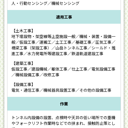
人・行動センシング／機械センシング
適用工事
【土木工事】
地下埋設物・架空線等上空施設一般／機械・装置・設備一
般／仮設工事／運搬工／土工工事／基礎工事／圧気工事／
橋梁工事（架設工事）／山岳トンネル工事／シールド・推
進工事／水力発電所等建設工事／鉄道軌道建設工事
【建築工事】
仮設工事／建設機械／躯体工事／仕上工事／電気設備工事
／機械設備工事／改修工事
【設備工事】
電気・通信工事／機械器具設置工事／その他の設備工事
作業
トンネル内設備の設置、点検時や天井の低い場所での重機
やフォークリフト作業時などでの挟まれ、接触防止策とし