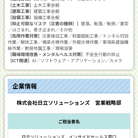
［土木工事］
土木工事全般
［建築工事］
建築工事全般
［設備工事］
設備工事全般
［抑止可能なリスク（災害の種類）］
墜落、転落／転倒／激突
／はさまれ、巻き込まれ／その他
［危険作業対策］
災害復旧工事／斜面掘削工事／トンネル切羽
作業／解体工事／橋梁点検作業／外壁点検作業／車両系建設機
械作業／軟弱地盤工事／現場溶接
［職場環境改善・メンタルヘルス対策］
不安全行動の抑止
［ICT関連］
AI／ソフトウェア・アプリケーション／カメラ
企業情報
株式会社日立ソリューションズ 営業戦略部
ご担当者名
日立ソリューションズ インサイドセールス窓口