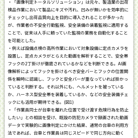
・「画像判定トータルソリューション」は元々、製造業の出荷
検品作業において製品にキズや汚れ、凹みが無いかを効率的に
チェックし出荷品質向上を目的に導入されることが多かった
が、作業者の不安全行動監視、安全装備の装着監視に適用する
ことで、従来は人手に頼っていた監視の業務を自動化すること
を可能とした。
・例えば設備点検の高所作業において対象設備に定点カメラを
設置し、定点カメラがとらえた動画を解析することで、安全帯
フックの2丁掛けが徹底されているかなどを判断できる。AI画
像解析によってフックを掛けるべき安全バーとフックの位置関
係を瞬時に認識し、フックと安全バーが重なっていれば掛かっ
ていると判断する。それ以外にも、ヘルメットを被っている
か、ハーネス型安全帯を装着しているか、などの安全装備チェ
ックにも活用が期待できる。(図1)
・「作業員同士が台車を離れた位置で受け渡す危険行為を防止
したい」との相談を受け、既設の防犯カメラで録画された動画
データで実験的に画像判定にかけた結果、通常の台車の利用方
法であれば、台車と作業員は同じスピードで同じ方向に動く