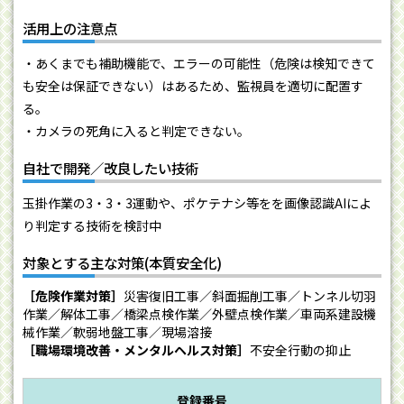
活用上の注意点
・あくまでも補助機能で、エラーの可能性（危険は検知できて
も安全は保証できない）はあるため、監視員を適切に配置す
る。
・カメラの死角に入ると判定できない。
自社で開発／改良したい技術
玉掛作業の3・3・3運動や、ポケテナシ等をを画像認識AIによ
り判定する技術を検討中
対象とする主な対策(本質安全化)
［危険作業対策］
災害復旧工事／斜面掘削工事／トンネル切羽
作業／解体工事／橋梁点検作業／外壁点検作業／車両系建設機
械作業／軟弱地盤工事／現場溶接
［職場環境改善・メンタルヘルス対策］
不安全行動の抑止
登録番号