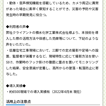
・動体・音声検知機能を搭載しているため、カメラ周辺に異常
があった場合に素早く察知することができ、災害の予防や災害
発生時の早期発見に役立つ。
◆利用者の声◆
弊社クライアントの積水化学工業株式会社様より、本技術を導
入した際の活用方法や体感した効果等について、下記のような
声をいただいた。
・低層住宅工事現場において、三脚での定点撮影や足場への設
置、監督者が装着するなど、現場特性に応じて撮影方法を使い
分け、作業時のフック掛けの徹底に重点を置いてモニタリング
した結果、安全意識が定着し、高所からの墜落・転落防止に寄
与した。
◆導入実績◆
・約6500現場での導入実績有（2022年4月末 現在）
活用上の注意点