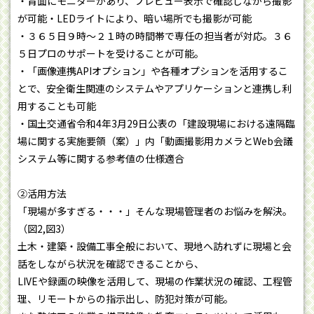
・背面にモニターがあり、プレビュー表示で確認しながら撮影
が可能・LEDライトにより、暗い場所でも撮影が可能
・３６５日９時～２１時の時間帯で専任の担当者が対応。３６
５日プロのサポートを受けることが可能。
・「画像連携APIオプション」や各種オプションを活用するこ
とで、安全衛生関連のシステムやアプリケーションと連携し利
用することも可能
・国土交通省令和4年3月29日公表の「建設現場における遠隔臨
場に関する実施要領（案）」内「動画撮影用カメラとWeb会議
システム等に関する参考値の仕様適合
②活用方法
「現場が多すぎる・・・」そんな現場管理者のお悩みを解決。
（図2,図3）
土木・建築・設備工事全般において、現地へ訪れずに現場と会
話をしながら状況を確認できることから、
LIVEや録画の映像を活用して、現場の作業状況の確認、工程管
理、リモートからの指示出し、防犯対策が可能。