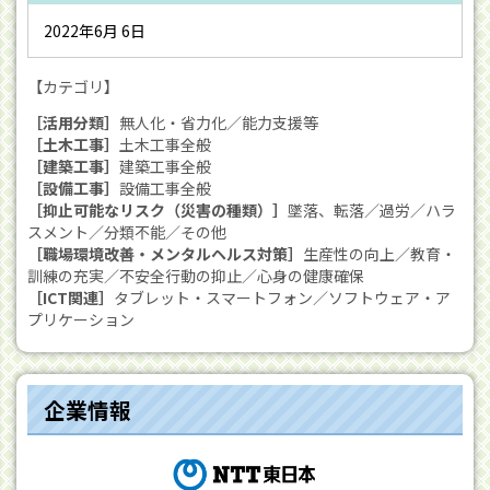
2022年6月 6日
【カテゴリ】
［活用分類］
無人化・省力化／能力支援等
［土木工事］
土木工事全般
［建築工事］
建築工事全般
［設備工事］
設備工事全般
［抑止可能なリスク（災害の種類）］
墜落、転落／過労／ハラ
スメント／分類不能／その他
［職場環境改善・メンタルヘルス対策］
生産性の向上／教育・
訓練の充実／不安全行動の抑止／心身の健康確保
［ICT関連］
タブレット・スマートフォン／ソフトウェア・ア
プリケーション
企業情報