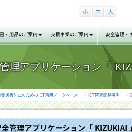
小
中
大
書・用品の
ご案内
支援事業の
ご案内
安全管理・
管理アプリケーション「 KIZUK
労働災害防止のためのICT活用データベース
ICT研究開発事例
管理アプリケーション「 KIZUKIAI 