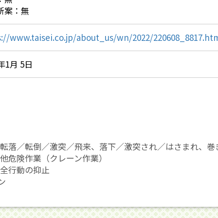
新案：無
s://www.taisei.co.jp/about_us/wn/2022/220608_8817.ht
3年1月 5日
転落／転倒／激突／飛来、落下／激突され／はさまれ、巻
他危険作業（クレーン作業）
全行動の抑止
ン