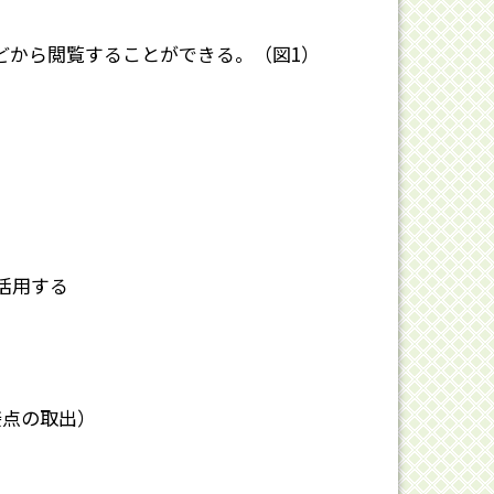
どから閲覧することができる。（図1）
。
活用する
接点の取出）