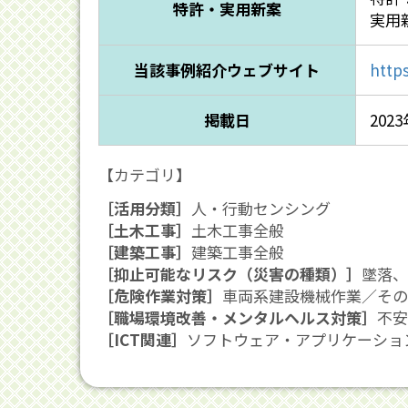
特許・実用新案
実用
当該事例紹介ウェブサイト
http
掲載日
202
【カテゴリ】
［活用分類］
人・行動センシング
［土木工事］
土木工事全般
［建築工事］
建築工事全般
［抑止可能なリスク（災害の種類）］
墜落、
［危険作業対策］
車両系建設機械作業／その
［職場環境改善・メンタルヘルス対策］
不安
［ICT関連］
ソフトウェア・アプリケーショ