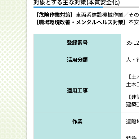
対象とする主な対策(本質安全化)
［危険作業対策］
車両系建設機械作業／その
［職場環境改善・メンタルヘルス対策］
不安
登録番号
35-12
活用分類
人・
【土
土木
適用工事
【建
建築
作業
遠隔
特許