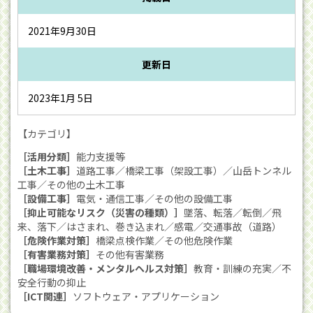
2021年9月30日
更新日
2023年1月 5日
【カテゴリ】
［活用分類］
能力支援等
［土木工事］
道路工事／橋梁工事（架設工事）／山岳トンネル
工事／その他の土木工事
［設備工事］
電気・通信工事／その他の設備工事
［抑止可能なリスク（災害の種類）］
墜落、転落／転倒／飛
来、落下／はさまれ、巻き込まれ／感電／交通事故（道路）
［危険作業対策］
橋梁点検作業／その他危険作業
［有害業務対策］
その他有害業務
［職場環境改善・メンタルヘルス対策］
教育・訓練の充実／不
安全行動の抑止
［ICT関連］
ソフトウェア・アプリケーション