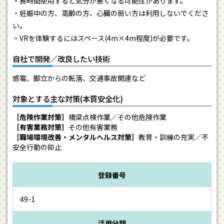
・長時間使用すると気分が悪くなる可能性があります。
・妊娠中の方、高齢の方、心臓の弱い方は利用しないでくださ
い。
・VRを体験するにはスペース(4m×4m程度)が必要です。
自社で開発／改良したい技術
感電、脚立からの転落、交通事故関連など
対象とする主な対策(本質安全化)
［危険作業対策］
橋梁点検作業／その他危険作業
［有害業務対策］
その他有害業務
［職場環境改善・メンタルヘルス対策］
教育・訓練の充実／不
安全行動の抑止
登録番号
49-1
活用分類