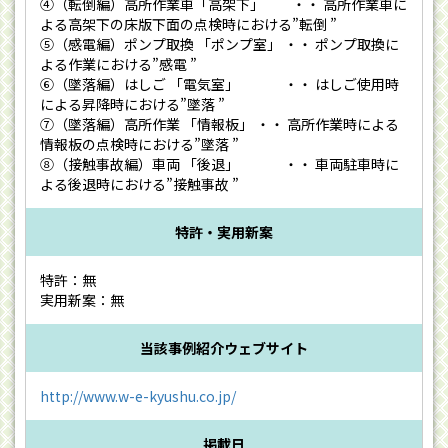
④（転倒編）高所作業車「高架下」 ・・ 高所作業車に
よる高架下の床版下面の点検時における”転倒 ”
⑤（感電編）ポンプ取換 「ポンプ室」 ・・ ポンプ取換に
よる作業における”感電 ”
⑥（墜落編）はしご 「電気室」 ・・ はしご使用時
による昇降時における”墜落 ”
⑦（墜落編）高所作業 「情報板」 ・・ 高所作業時による
情報板の点検時における”墜落 ”
⑧（接触事故編）車両 「後退」 ・・ 車両駐車時に
よる後退時における”接触事故 ”
特許・実用新案
特許：無
実用新案：無
当該事例紹介ウェブサイト
http://www.w-e-kyushu.co.jp/
掲載日