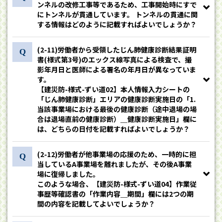
ンネルの改修工事等であるため、工事開始時にすで
にトンネルが貫通しています。 トンネルの貫通に関
する情報はどのように記載すればよいでしょうか？
(2-11)労働者から受領したじん肺健康診断結果証明
書(様式第3号)のエックス線写真による検査で、撮
影年月日と医師による署名の年月日が異なっていま
す。
【建災防-様式-ずい道02】本人情報入力シートの
「じん肺健康診断」エリアの健康診断実施日の「1.
当該事業場における最後の健康診断（途中退場の場
合は退場直前の健康診断）＿健康診断実施日」欄に
は、どちらの日付を記載すればよいでしょうか？
(2-12)労働者が他事業場の応援のため、一時的に担
当しているA事業場を離れましたが、その後A事業
場に復帰しました。
このような場合、【建災防-様式-ずい道04】作業従
事歴等確認書の「作業内容＿期間」欄には2つの期
間の内容を記載してよいでしょうか？