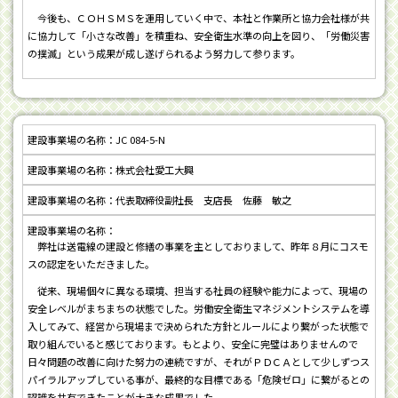
今後も、ＣＯＨＳＭＳを運用していく中で、本社と作業所と協力会社様が共
に協力して「小さな改善」を積重ね、安全衛生水準の向上を図り、「労働災害
の撲滅」という成果が成し遂げられるよう努力して参ります。
JC 084-5-N
株式会社愛工大興
代表取締役副社長 支店長 佐藤 敏之
弊社は送電線の建設と修繕の事業を主としておりまして、昨年８月にコスモ
スの認定をいただきました。
従来、現場個々に異なる環境、担当する社員の経験や能力によって、現場の
安全レベルがまちまちの状態でした。労働安全衛生マネジメントシステムを導
入してみて、経営から現場まで決められた方針とルールにより繋がった状態で
取り組んでいると感じております。もとより、安全に完璧はありませんので
日々問題の改善に向けた努力の連続ですが、それがＰＤＣＡとして少しずつス
パイラルアップしている事が、最終的な目標である「危険ゼロ」に繋がるとの
認識を共有できたことが大きな成果でした。