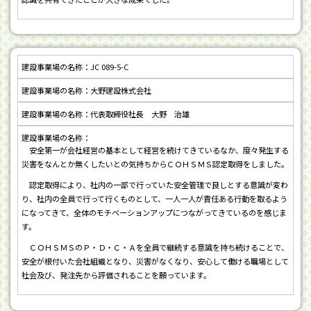
JC 089-5-C
大野建設株式会社
代表取締役社長 大野 治雄
安全第一が会社経営の基本として経営を続けてきているなか、度々発生する
災害をなんとか無くしたいとの気持ちからＣＯＨＳＭＳ認定取得をしました。
認定取得により、社内の一部で行っていた安全管理で良しとする意識が変わ
り、社内の全員で行って行くものとして、一人一人が責任ある行動を取るよう
になってきて、全体のモチベーションアップにつながってきているのを感じま
す。
ＣＯＨＳＭＳのＰ・Ｄ・Ｃ・Ａを全員で継続する意識を持ち続けることで、
安全が根付いた会社組織となり、災害がなくなり、安心して働ける職場として
社会及び、発注先から評価されることを願っています。