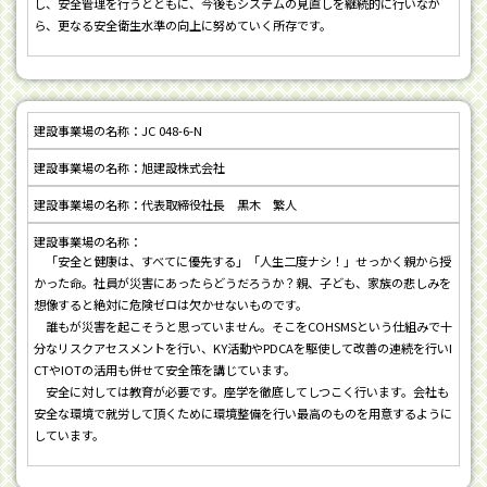
し、安全管理を行うとともに、今後もシステムの見直しを継続的に行いなが
ら、更なる安全衛生水準の向上に努めていく所存です。
JC 048-6-N
旭建設株式会社
代表取締役社長 黒木 繁人
「安全と健康は、すべてに優先する」「人生二度ナシ！」せっかく親から授
かった命。社員が災害にあったらどうだろうか？親、子ども、家族の悲しみを
想像すると絶対に危険ゼロは欠かせないものです。
誰もが災害を起こそうと思っていません。そこをCOHSMSという仕組みで十
分なリスクアセスメントを行い、KY活動やPDCAを駆使して改善の連続を行いI
CTやIOTの活用も併せて安全策を講じています。
安全に対しては教育が必要です。座学を徹底してしつこく行います。会社も
安全な環境で就労して頂くために環境整備を行い最高のものを用意するように
しています。