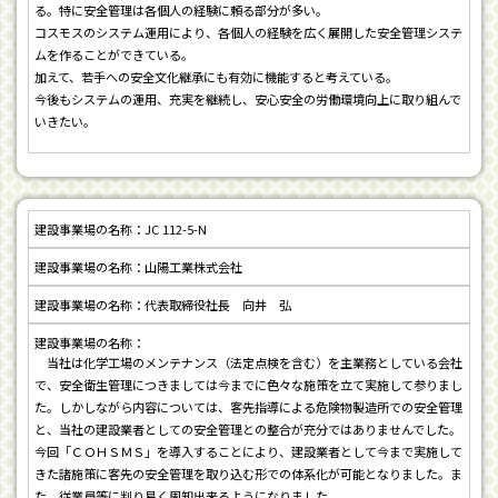
る。特に安全管理は各個人の経験に頼る部分が多い。
コスモスのシステム運用により、各個人の経験を広く展開した安全管理システ
ムを作ることができている。
加えて、若手への安全文化継承にも有効に機能すると考えている。
今後もシステムの運用、充実を継続し、安心安全の労働環境向上に取り組んで
いきたい。
JC 112-5-N
山陽工業株式会社
代表取締役社長 向井 弘
当社は化学工場のメンテナンス（法定点検を含む）を主業務としている会社
で、安全衛生管理につきましては今までに色々な施策を立て実施して参りまし
た。しかしながら内容については、客先指導による危険物製造所での安全管理
と、当社の建設業者としての安全管理との整合が充分ではありませんでした。
今回「ＣＯＨＳＭＳ」を導入することにより、建設業者として今まで実施して
きた諸施策に客先の安全管理を取り込む形での体系化が可能となりました。ま
た、従業員等に判り易く周知出来るようになりました。