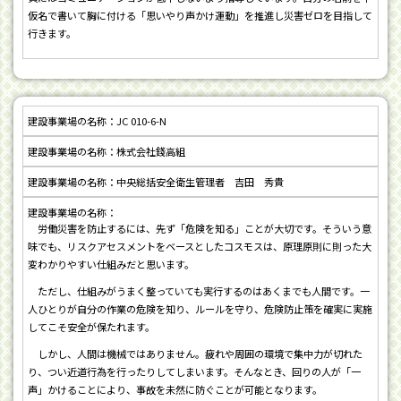
仮名で書いて胸に付ける「思いやり声かけ運動」を推進し災害ゼロを目指して
行きます。
JC 010-6-N
株式会社錢高組
中央総括安全衛生管理者 吉田 秀貴
労働災害を防止するには、先ず「危険を知る」ことが大切です。そういう意
味でも、リスクアセスメントをベースとしたコスモスは、原理原則に則った大
変わかりやすい仕組みだと思います。
ただし、仕組みがうまく整っていても実行するのはあくまでも人間です。一
人ひとりが自分の作業の危険を知り、ルールを守り、危険防止策を確実に実施
してこそ安全が保たれます。
しかし、人間は機械ではありません。疲れや周囲の環境で集中力が切れた
り、つい近道行為を行ったりしてしまいます。そんなとき、回りの人が「一
声」かけることにより、事故を未然に防ぐことが可能となります。