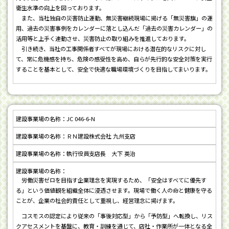
衛生水準の向上を図っております。
また、当社独自の災害防止運動、無災害継続現場に掲げる「無災害旗」の運
用、過去の災害事例をカレンダーに落とし込んだ「過去の災害カレンダー」の
活用等と上手く連動させ、災害防止の取り組みを推進しております。
引き続き、当社の工事関係者すべてが現場における潜在的なリスクに対し
て、常に危機感を持ち、危険の感受性を高め、自らが先行的な安全対策を実行
することを基本として、安全で快適な職場環境づくりを目指してまいります。
JC 046-6-N
ＲＮ建設株式会社 九州支店
執行役員支店長 大下 英治
労働災害ゼロを目指す企業理念を実現するため、「安全はすべてに優先す
る」という価値観を組織全体に浸透させます。現場で働く人の命と健康を守る
ことが、企業の社会的責任として重視し、経営理念に掲げます。
コスモスの認定により従来の「事後対応型」から「予防型」へ転換し、リス
クアセスメントを基盤に、教育・訓練を通じて、店社・作業所が一体となる全