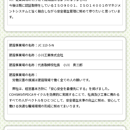
今後は既に認証取得をしているＩＳＯ９００１、ＩＳＯ１４００１のマネジメ
ントシステムと旨く融合しながら安全衛生管理に努めて参りたいと思っていま
す。
JC 113-5-N
小川工業株式会社
代表取締役社長 小川 貢三郎
労働災害の撲滅は建設現場で働く全ての人の願いです。
弊社は、経営基本方針に「安心安全を最優先にする」を掲げました。
COHSMSのPDCAサイクルを効果的に実践することで、社員及び工事に携わる
すべての人がベクトルをひとつにして、安全衛生水準の向上に努め、安心して
働ける快適な職場環境の形成に努めてまいります。