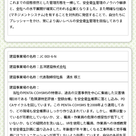
これまでの旧態依然とした管理形態を一掃して、安全衛生管理のノウハウ継承
と、全社への水平展開が確実に行われる企業となりました。また明確な仕組み
(マネジメントシステム)を有することを対外的に発信することで、自分たちに
プレッシャーをかけ、常により高いレベルの安全衛生管理を目指しておりま
す。
JC 003-6-N
五洋建設株式会社
代表取締役社長 清水 琢三
当社のPENTA-COHSMSの特徴は、過去の災害事例を中心に集結した災害情
報DBである「危険源特定評価・登録台帳」を安全衛生帳票に落とし込み、PD
CAサイクルを回しています。この PENTA-COHSMS を2008年より運用してお
り、どの現場も安全帳票はしっかり作り込まれています。しかし、帳票は整っ
ているが形骸化していないか、又 、職員・作業員の危険の感受性が低下して
いないか、などの疑問点を洗い出し、VRを使用した職員、作業員への体感教育
を安全衛生計画に盛り込みました。年齢差が年々激しくなる工事所長と若手職
員にはコミュニケーションが低下しないよう指導しています。自分の名前を平