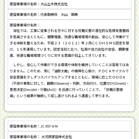
大山土木株式会社
代表取締役 大山 顕寿
当社では、工事に従事される方々に対する労働災害の潜在的な危険有害要因
を低減させるとともに、健康増進、快適な職場環境の創出、安心して作業がで
きる体制を整えるため、平成２３（２０１１）年２月にＣＯＨＳＭＳ認定を受
け、１５年運用しています。認定当初と比べ、社員や協力会社の安全、健康増
進、快適な職場環境づくりに対する意識が向上してきています。
しかし、安心して作業ができる環境や体制を維持していくことは容易ではあ
りません。このため、常に「油断大敵」の精神を心掛け、ＰＤＣＡサイクルで
安全意識を少しずつスパイラルアップするとともに、現場に応じたＯＯＤＡ
（不測の事態に対して、観察(Observe)・判断、方向付け、位置付け(Orient)・
意思決定(Decide)・行動(Act)）を迅速に行っていくことで、「労働災害撲
滅」という結果が継続して成し遂げられるよう邁進して参ります。
JC 057-6-N
大河原建設株式会社