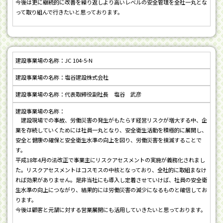
今後は更に継続的に改善を繰り返しより高いレベルの安全管理を全社一丸とな
って取り組んで行きたいと思っております。
JC 104-5-N
塩谷建設株式会社
代表取締役副社長 塩谷 武彦
建設現場での事故、労働災害の発生がもたらす経営リスクが増大する中、企
業を存続していくためには社員一丸となり、安全衛生活動を積極的に展開し、
安全と健康の確保と安全衛生水準の向上を図り、労働災害を撲滅することで
す。
平成18年4月の法改正で事業主にリスクアセスメントの実施が義務化されまし
た。リスクアセスメントはコスモスの中核となっており、全社的に取組まなけ
れば効果がありません。是非当社にも導入し定着させていけば、社員の安全衛
生水準の向上につながり、結果的には労働災害の減少になるものと確信してお
ります。
今後は顧客と元請に対する営業展開にも活用していきたいと思っております。