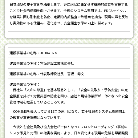
員参加型の安全文化を構築します。更に現状に満足せず継続的改善を実現する
ことで社会的信頼を向上させます。今後のシステム運用では、PDCAサイクル
を確実に回し形骸化を防止、定期的内部監査で改善点を抽出、現場の声を反映
し実効性のある仕組みに進化させ、安全衛生水準の向上に努めます。
JC 047-6-N
宮坂建設工業株式会社
代表取締役社長 宮坂 寿文
我社は「人命の尊重」を基本理念として、「安全の先取り・予防安全」の完
全徹底を掲げて労働災害の防止を図り、店社と現場作業所が一体となった安全
管理体制を推進しているところです。
COHSMSを導入してから15年の運用となり、若手社員のシステム理解向上
の教育が重要課題となっています。
今後とも全社員及び協力会社が一体となってフロントローディング（事前の
リスク予見と対策）の確実な実施により、日々変化する現場の危険を早期発見