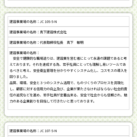
JC 105-5-N
真下建設株式会社
代表取締役社長 真下 敏明
安全で健康的な職場造りは、建設業を営む者にとって永遠の課題であると考
えております。それを達成する為、若手社員にとっても理解し易いツールであ
るべきと考え、安全衛生管理を分かりやすくシステム化し、コスモスの導入を
図りました。
品質、環境、安全と３つのシステム活用で、ものづくりのプロセスを具現化
し、顧客に対する信用力の向上及び、企業が果たさなければならない社会的責
任の追究などを進め、若手社員が定着出来る、安全で社会からも信頼され、魅
力のある企業創りを目指して行きたいと思っております。
JC 107-5-N