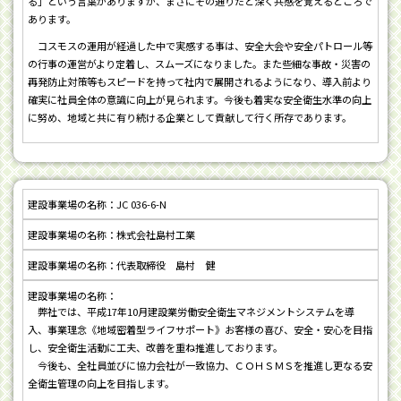
る」という言葉がありますが、まさにその通りだと深く共感を覚えるところで
あります。
コスモスの運用が経過した中で実感する事は、安全大会や安全パトロール等
の行事の運営がより定着し、スムーズになりました。また些細な事故・災害の
再発防止対策等もスピードを持って社内で展開されるようになり、導入前より
確実に社員全体の意識に向上が見られます。今後も着実な安全衛生水準の向上
に努め、地域と共に有り続ける企業として貢献して行く所存であります。
JC 036-6-N
株式会社島村工業
代表取締役 島村 健
弊社では、平成17年10月建設業労働安全衛生マネジメントシステムを導
入、事業理念《地域密着型ライフサポート》お客様の喜び、安全・安心を目指
し、安全衛生活動に工夫、改善を重ね推進しております。
今後も、全社員並びに協力会社が一致協力、ＣＯＨＳＭＳを推進し更なる安
全衛生管理の向上を目指します。