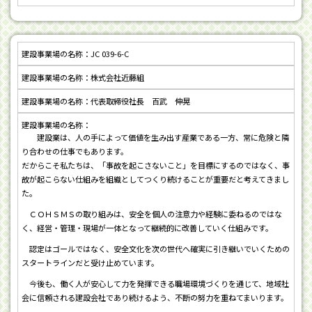
JC 039-6-C
株式会社近藤組
代表取締役社長 百武 伸晃
建設業は、人の手によって価値を生み出す産業である一方、常に危険と隣
り合わせの仕事でもあります。
だからこそ私たちは、「事故を起こさないこと」を目標にするのではなく、事
故が起こらない仕組みを組織としてつくり続けることが重要だと考えてきまし
た。
ＣＯＨＳＭＳの取り組みは、安全を個人の注意力や経験に委ねるのではな
く、経営・管理・現場が一体となって継続的に改善していく仕組みです。
認定はゴールではなく、安全文化を次の世代へ確実に引き継いでいくための
スタートラインだと受け止めています。
今後も、働く人が安心して力を発揮できる職場環境づくりを通じて、地域社
会に信頼される建設会社であり続けるよう、不断の努力を重ねてまいります。