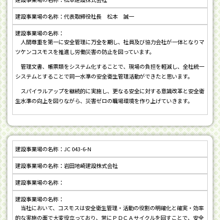
代表取締役社長 松本 誠一
人間尊重を第一に安全管理に万全を期し、社員及び協力会社が一体となりマ
ツケンコスモスを推進し労働災害の防止を図っています。
管理文書、帳票類をシステム化することで、現場の負担を軽減し、全社統一
システムとすることで同一水準の安全衛生管理活動ができたと思います。
スパイラルアップを継続的に実施し、更なる安全に対する意識改革と安全衛
生水準の向上を図りながら、災害ゼロの職場環境を作り上げていきます。
JC 043-6-N
岩田地崎建設株式会社
当社において、コスモスは安全衛生管理・活動の役割の明確化と確実・効率
的な実施の面で大変役立っており、常にＰＤＣＡサイクルを回すことで、安全