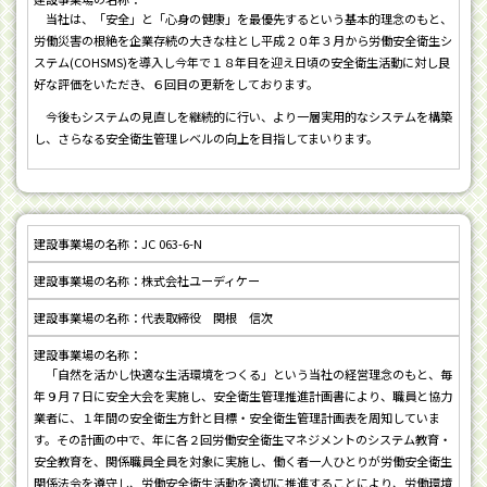
当社は、「安全」と「心身の健康」を最優先するという基本的理念のもと、
労働災害の根絶を企業存続の大きな柱とし平成２０年３月から労働安全衛生シ
ステム(COHSMS)を導入し今年で１８年目を迎え日頃の安全衛生活動に対し良
好な評価をいただき、６回目の更新をしております。
今後もシステムの見直しを継続的に行い、より一層実用的なシステムを構築
し、さらなる安全衛生管理レベルの向上を目指してまいります。
JC 063-6-N
株式会社ユーディケー
代表取締役 関根 信次
「自然を活かし快適な生活環境をつくる」という当社の経営理念のもと、毎
年９月７日に安全大会を実施し、安全衛生管理推進計画書により、職員と協力
業者に、１年間の安全衛生方針と目標・安全衛生管理計画表を周知していま
す。その計画の中で、年に各２回労働安全衛生マネジメントのシステム教育・
安全教育を、関係職員全員を対象に実施し、働く者一人ひとりが労働安全衛生
関係法令を遵守し、労働安全衛生活動を適切に推進することにより、労働環境