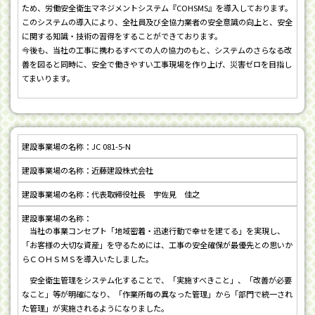
ため、労働安全衛生マネジメントシステム『COHSMS』を導入しております。
このシステムの導入により、全社員及び全協力業者の安全意識の向上と、安全
に関する知識・技術の習得をすることができております。
今後も、当社の工事に携わるすべての人の協力のもと、システムのさらなる改
善を図ると同時に、安全で働きやすい工事現場を作り上げ、災害ゼロを目指し
てまいります。
JC 081-5-N
近藤建設株式会社
代表取締役社長 宇佐見 佳之
当社の事業コンセプト「地域密着・迅速行動で幸せを建てる」を実現し、
「お客様の大切な資産」を守るためには、工事の安全確保が最優先との思いか
らＣＯＨＳＭＳを導入いたしました。
安全衛生管理をシステム化することで、「実施すべきこと」、「改善が必要
なこと」等が明確になり、「作業所毎の異なった管理」から「部門で統一され
た管理」が実施されるようになりました。