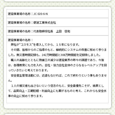
JC 020-6-N
砺波工業株式会社
代表取締役社長 上田 信和
弊社が“コスモス”を導入してから、１５年になります。
その間、皆様からのご指導のもと、継続的にシステムの改善に努めて参りま
した。無災害時間記録も、242万時間超と308万時間超を記録致しました。
職人の高齢化とともに熟練工の減少は建設業界の昨今の課題であり、今後
は、各種教育にも力を入れ、会社・協力会社全体のさらなるレベルアップを図
っていきたいと考えております。
安全衛生管理活動には、近道もなければ、これで終わりという事もありませ
ん。
１人の被災者も出さないという信念のもと、安全最優先こそが、結果とし
て、品質向上・工期短縮・利益向上にも繋がるものと考え、これからも安全水
準の向上に努めて参ります。