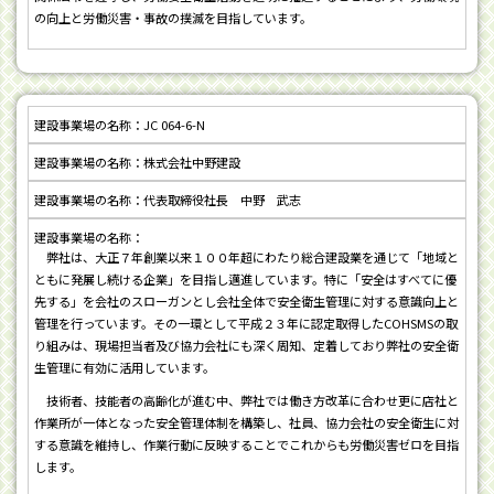
の向上と労働災害・事故の撲滅を目指しています。
JC 064-6-N
株式会社中野建設
代表取締役社長 中野 武志
弊社は、大正７年創業以来１００年超にわたり総合建設業を通じて「地域と
ともに発展し続ける企業」を目指し邁進しています。特に「安全はすべてに優
先する」を会社のスローガンとし会社全体で安全衛生管理に対する意識向上と
管理を行っています。その一環として平成２３年に認定取得したCOHSMSの取
り組みは、現場担当者及び協力会社にも深く周知、定着しており弊社の安全衛
生管理に有効に活用しています。
技術者、技能者の高齢化が進む中、弊社では働き方改革に合わせ更に店社と
作業所が一体となった安全管理体制を構築し、社員、協力会社の安全衛生に対
する意識を維持し、作業行動に反映することでこれからも労働災害ゼロを目指
します。