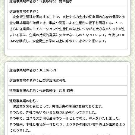
代表取締役 野中信孝
安全衛生管理を実施することで、当社や協力会社の従業員の心身の健康と安
全な職場環境が確保でき、事故や災害による生産性の低下を回避することで、
さらに従業員のモチベーションや生産性の向上につながる大きなメリットが生
まれる事は、企業の持続的発展に欠かせないものとなっています。今後もCOH
SMSを継続し、安全衛生水準の向上に努めていきたいと思います。
JC 102-5-N
山英建設株式会社
代表取締役 武井 昭夫
建設業を営む者にとって、労働災害の撲滅は悲願であります。
そのため、弊社でもいろいろな取り組みを行ってきました。
その中で、コスモスが現状最良のツールとして考え、導入をいたしました。
その結果、本社と現場が一体となり、よりきめの細かい安全管理が出来るよう
になりました。