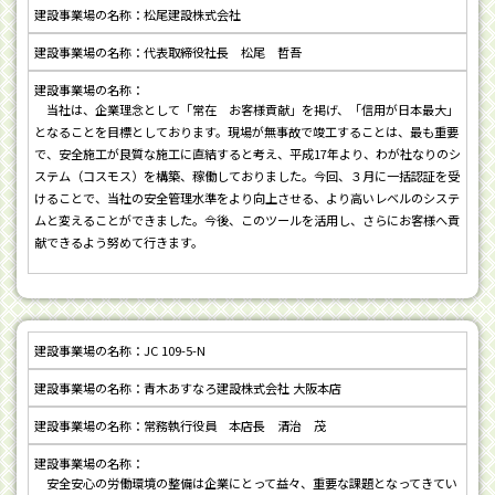
松尾建設株式会社
代表取締役社長 松尾 哲吾
当社は、企業理念として「常在 お客様貢献」を掲げ、「信用が日本最大」
となることを目標としております。現場が無事故で竣工することは、最も重要
で、安全施工が良質な施工に直結すると考え、平成17年より、わが社なりのシ
ステム（コスモス）を構築、稼働しておりました。今回、３月に一括認証を受
けることで、当社の安全管理水準をより向上させる、より高いレベルのシステ
ムと変えることができました。今後、このツールを活用し、さらにお客様へ貢
献できるよう努めて行きます。
JC 109-5-N
青木あすなろ建設株式会社 大阪本店
常務執行役員 本店長 清治 茂
安全安心の労働環境の整備は企業にとって益々、重要な課題となってきてい