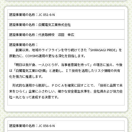
JC 051-6-N
白鷺電気工業株式会社
代表取締役 沼田 幸広
創業以来、地域のライフラインを守り続けてきた「SHIRASAGI PRIDE」を
原動力に、COHSMS運用の更なる深化を目指します。
「明日は我が身、一人ひとりが、当事者意識を持って」の理念に加え、今後
は「白鷺電気工業DX計画」と連動し、ＩＴ技術を活用したリスク情報の共有
化を強力に推進します。
形式的な運用から脱却し、ＰＤＣＡを確実に回すことで、「技術と品質で未
来をひらく」企業にふさわしい、確かな安全衛生水準を、全社員および協力会
社一丸となって達成する決意です。
JC 056-6-N