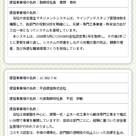
取締役社長 櫻野 泰則
当社の安全衛生マネジメントシステムは、ラインアンドスタッフ管理体制を
構築して、各部門の役割分担を明確にし、元請・専門工事業者・熊栄協力会が
三位一体となってシステムを運用しています。
本システムは、2008年5月にCOHSMS全社認定第1号を取得し、その後3年ご
とに更新を繰り返し、システムの改善をしながら労働災害の防止、健康の増
進、及び快適な職場環境づくりを目指しています。
JC 002-7-N
平岩建設株式会社
代表取締役社長 平岩 宗敏
当社は首都圏を中心に、建築一式・土木一式工事から躯体専門工事まで幅広
い分野で事業を展開していますが、従前は部門ごとに、経験に基づいた安全衛
生管理が行われておりました。
コスモス認定は、手順の標準化、部門間の透明性の向上といった効果を生み、