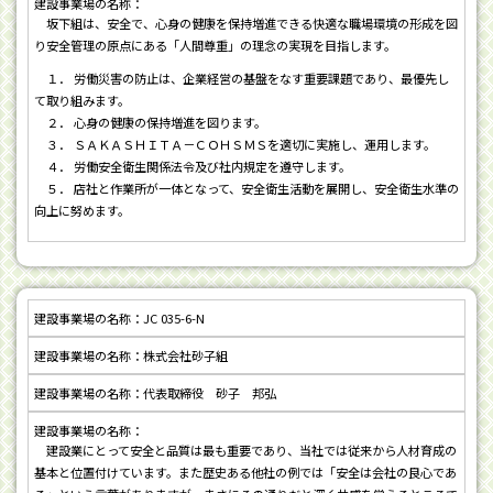
坂下組は、安全で、心身の健康を保持増進できる快適な職場環境の形成を図
り安全管理の原点にある「人間尊重」の理念の実現を目指します。
１． 労働災害の防止は、企業経営の基盤をなす重要課題であり、最優先し
て取り組みます。
２． 心身の健康の保持増進を図ります。
３． ＳＡＫＡＳＨＩＴＡ－ＣＯＨＳＭＳを適切に実施し、運用します。
４． 労働安全衛生関係法令及び社内規定を遵守します。
５． 店社と作業所が一体となって、安全衛生活動を展開し、安全衛生水準の
向上に努めます。
JC 035-6-N
株式会社砂子組
代表取締役 砂子 邦弘
建設業にとって安全と品質は最も重要であり、当社では従来から人材育成の
基本と位置付けています。また歴史ある他社の例では「安全は会社の良心であ