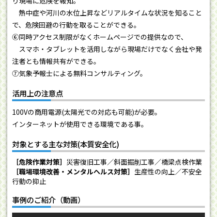
り現場に危険を報知。
熱中症や河川の水位上昇などリアルタイムな状況を知ること
で、危険回避の行動を取ることができる。
⑥同時アクセス制限がなくホームページでの提供なので、
スマホ・タブレットを活用しながら現場だけでなく会社や発
注者とも情報共有ができる。
⑦気象予報士による無料コンサルティング。
活用上の注意点
100Vの商用電源(太陽光での対応も可能)が必要。
インターネットが使用できる環境である事。
対象とする主な対策(本質安全化)
［危険作業対策］
災害復旧工事／斜面掘削工事／橋梁点検作業
［職場環境改善・メンタルヘルス対策］
生産性の向上／不安全
行動の抑止
事例のご紹介（動画）