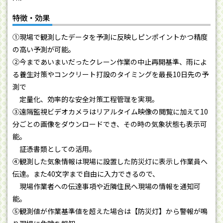
特徴・効果
①現場で観測したデータを予測に反映しピンポイントかつ精度
の高い予測が可能。
②今まであいまいだったクレーン作業の中止再開基準、雨によ
る養生対策やコンクリート打設のタイミングを最長10日先の予
測で
定量化、効率的な安全対策工程管理を実現。
③遠隔監視ビデオカメラはリアルタイム映像の閲覧に加えて10
分ごとの画像をダウンロードでき、その時の気象状態も表示可
能。
証憑書類としての活用。
④観測した気象情報は現場に設置した防災灯に表示し作業員へ
伝達。また40文字まで自由に入力できるので、
現場作業者への伝達事項や近隣住民へ現場の情報を通知可
能。
⑤観測値が作業基準値を超えた場合は【防災灯】から警報が鳴