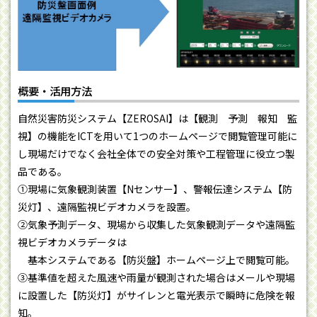
概要・活用方法
自然災害防災システム【ZEROSAI】は【観測 予測 報知 監
視】の機能をICTを用いて1つのホームページで閲覧管理可能に
し現場だけでなく会社全体での安全対策や工程管理に役立つ製
品である。
①現場に気象観測装置【Nセンサー】、警報伝達システム【防
災灯】、遠隔監視ビデオカメラを設置。
②気象予測データ、現場から収集した気象観測データや遠隔監
視ビデオカメラデータは
基本システムである【防災盤】ホームページ上で閲覧可能。
③基準値を超えた風速や雨量が観測された場合はメールや現場
に設置した【防災灯】がサイレンと電光表示で瞬時に危険を報
知。