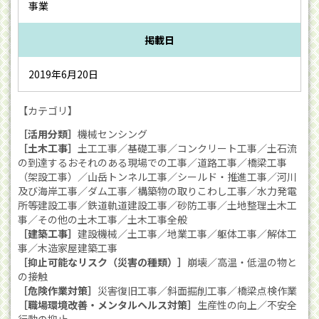
事業
掲載日
2019年6月20日
【カテゴリ】
［活用分類］
機械センシング
［土木工事］
土工工事／基礎工事／コンクリート工事／土石流
の到達するおそれのある現場での工事／道路工事／橋梁工事
（架設工事）／山岳トンネル工事／シールド・推進工事／河川
及び海岸工事／ダム工事／構築物の取りこわし工事／水力発電
所等建設工事／鉄道軌道建設工事／砂防工事／土地整理土木工
事／その他の土木工事／土木工事全般
［建築工事］
建設機械／土工事／地業工事／躯体工事／解体工
事／木造家屋建築工事
［抑止可能なリスク（災害の種類）］
崩壊／高温・低温の物と
の接触
［危険作業対策］
災害復旧工事／斜面掘削工事／橋梁点検作業
［職場環境改善・メンタルヘルス対策］
生産性の向上／不安全