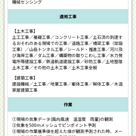
機械センシング
適用工事
【土木工事】
土工工事／基礎工事／コンクリート工事／土石流の到達す
るおそれのある現場での工事／道路工事／橋梁工事（架設
工事）／山岳トンネル工事／シールド・推進工事／河川及
び海岸工事／ダム工事／構築物の取りこわし工事／水力発
電所等建設工事／鉄道軌道建設工事／砂防工事／土地整理
土木工事／その他の土木工事／土木工事全般
【建築工事】
建設機械／土工事／地業工事／躯体工事／解体工事／木造
家屋建築工事
作業
①現場の気象データ(風向風速 温湿度 雨量)の観測
②気象を500mメッシュでピンポイント予測
③現場の作業基準値を超えた値が観測予測された時、メー