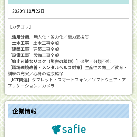
2020年10月22日
【カテゴリ】
［活用分類］
無人化・省力化／能力支援等
［土木工事］
土木工事全般
［建築工事］
建築工事全般
［設備工事］
設備工事全般
［抑止可能なリスク（災害の種類）］
過労／分類不能
［職場環境改善・メンタルヘルス対策］
生産性の向上／教育・
訓練の充実／心身の健康確保
［ICT関連］
タブレット・スマートフォン／ソフトウェア・ア
プリケーション／カメラ
企業情報