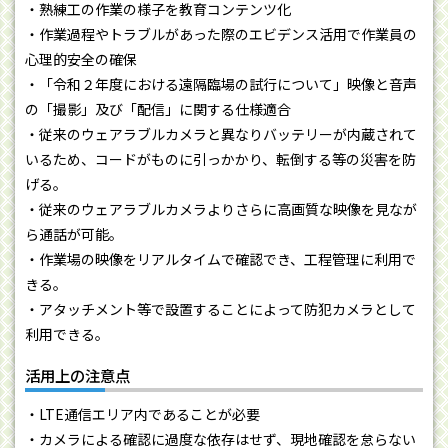
・熟練工の作業の様子を教育コンテンツ化
・作業過程やトラブルがあった際のエビデンス活用で作業員の
心理的安全の確保
・「令和２年度における遠隔臨場の試行について」映像と音声
の「撮影」及び「配信」に関する仕様適合
・従来のウェアラブルカメラと異なりバッテリーが内蔵されて
いるため、コードがものに引っかかり、転倒する等の災害を防
げる。
・従来のウェアラブルカメラよりさらに高画質な映像を見なが
ら通話が可能。
・作業場の映像をリアルタイムで確認でき、工程管理に利用で
きる。
・アタッチメント等で設置することによって防犯カメラとして
利用できる。
活用上の注意点
・LTE通信エリア内であることが必要
・カメラによる確認に過度な依存はせず、現地確認を怠らない