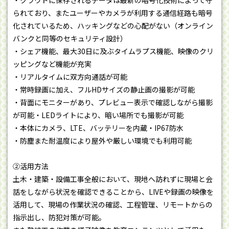
・クラウドに保存されるデータは最新の暗号化技術によって守
られており、またユーザーやカメラが利用する通信経路も暗号
化されているため、ハッキングなどの心配がない（オンライン
バンクと同等のセキュリティ設計）
・シェア機能、最大30日に及ぶタイムラプス機能、映像のクリ
ッピングなど機能が充実
・リアルタイムに双方向通話が可能
・常時録画に加え、フルHDサイズの静止画の撮影が可能
・背面にモニターがあり、プレビュー表示で確認しながら撮影
が可能・LEDライトにより、暗い場所でも撮影が可能
・本体にカメラ、LTE、バッテリーを内蔵・IP67防水
・防塵また耐温度により屋外や厳しい環境でも利用可能
②活用方法
土木・建築・設備工事全般において、現地へ訪れずに現場と会
話をしながら状況を確認できることから、LIVEや録画の映像を
活用して、現場の作業状況の確認、工程管理、リモートからの
指示出し、防犯対策が可能。