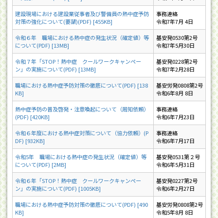
建設現場における建設業従事者及び警備員の熱中症予防
事務連絡
対策の強化について(要請)(PDF) [455KB]
令和7年7月 4日
令和６年 職場における熱中症の発生状況（確定値）等
基安発0530第2号
について(PDF) [13MB]
令和7年5月30日
令和７年「STOP！熱中症 クールワークキャンペー
基安発0228第2号
ン」の実施について(PDF) [13MB]
令和7年2月28日
職場における熱中症予防対策の徹底について(PDF) [138
基安労発0808第2号
KB]
令和6年8月 8日
熱中症予防の普及啓発・注意喚起について（周知依頼）
事務連絡
(PDF) [420KB]
令和6年7月23日
令和６年度における熱中症対策について（協力依頼）(P
事務連絡
DF) [932KB]
令和6年7月17日
令和5年 職場における熱中症の発生状況（確定値）等
基安発0531第２号
について(PDF) [2MB]
令和6年5月31日
令和６年「STOP！熱中症 クールワークキャンペー
基安発0227第2号
ン」の実施について(PDF) [1005KB]
令和6年2月27日
職場における熱中症予防対策の徹底について(PDF) [490
基安労発0808第2号
KB]
令和5年8月 8日