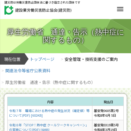
建災防は労働災害防止団体法に基づき設立された団体です
MEN
厚生労働省 通達・告示（熱中症に
関するもの）
現在位置
トップページ
安全管理・技術支援のご案内
関連法令等省庁公表資料
厚生労働省 通達・告示（熱中症に関するもの）
内容
発出日
令和７年 職場における熱中症の発生状況（確定値）等
基安発0605第2号
について(PDF) [602KB]
令和8年6月 5日
令和８年「STOP！熱中症 クールワークキャンペーン」
基安発0319第5号
の実施について(PDF) [6MB]
令和8年3月19日