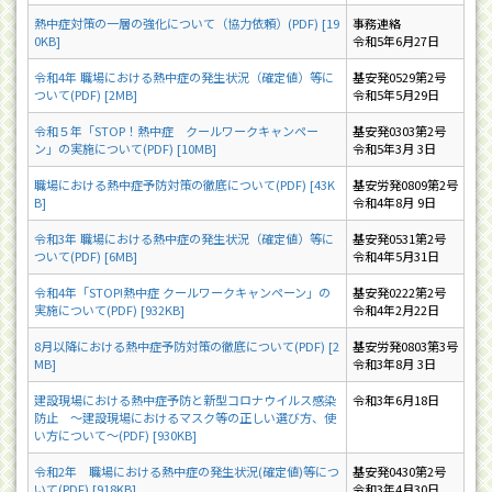
熱中症対策の一層の強化について（協力依頼）(PDF) [19
事務連絡
0KB]
令和5年6月27日
令和4年 職場における熱中症の発生状況（確定値）等に
基安発0529第2号
ついて(PDF) [2MB]
令和5年5月29日
令和５年「STOP！熱中症 クールワークキャンペー
基安発0303第2号
ン」の実施について(PDF) [10MB]
令和5年3月 3日
職場における熱中症予防対策の徹底について(PDF) [43K
基安労発0809第2号
B]
令和4年8月 9日
令和3年 職場における熱中症の発生状況（確定値）等に
基安発0531第2号
ついて(PDF) [6MB]
令和4年5月31日
令和4年「STOP!熱中症 クールワークキャンペーン」の
基安発0222第2号
実施について(PDF) [932KB]
令和4年2月22日
8月以降における熱中症予防対策の徹底について(PDF) [2
基安労発0803第3号
MB]
令和3年8月 3日
建設現場における熱中症予防と新型コロナウイルス感染
令和3年6月18日
防止 ～建設現場におけるマスク等の正しい選び方、使
い方について～(PDF) [930KB]
令和2年 職場における熱中症の発生状況(確定値)等につ
基安発0430第2号
いて(PDF) [918KB]
令和3年4月30日