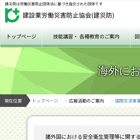
建災防は労働災害防止団体法に基づき設立された団体です
トップページ
技能講習・
各種教育のご案内
図
海外に
現在位置
トップページ
広報活動のご案内
国際交流事
諸外国における安全衛生管理等に関す