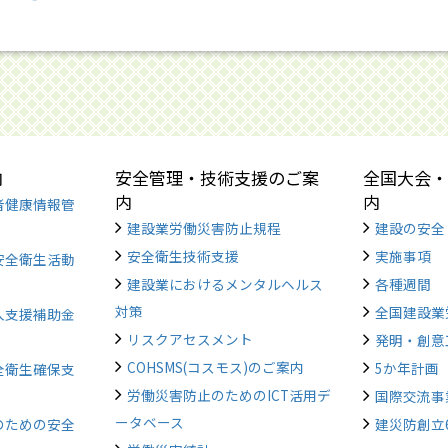
内
安全管理・技術支援のご案
全国大会・
内
内
者健康情報管
建設業労働災害防止規程
建設の安全
安全衛生技術支援
実施事項
安全衛生活動
建設業におけるメンタルヘルス
各種週間
対策
全国建設業
入支援補助金
リスクアセスメント
発明・創意
COHSMS(コスモス)のご案内
5か年計画
全衛生確保支
労働災害防止のためのICT活用デ
国際交流事
ータベース
のための安全
建災防創立