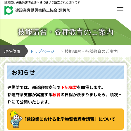
建災防は労働災害防止団体法に基づき設立された団体です
MEN
技能講習・各種教育のご案内
現在位置
トップページ
技能講習・各種教育のご案内
お知らせ
建災防では、都道府県支部で
下記講習
を開催します。
都道府県支部が実施する
教育
の日程が決まりましたら、順次Ｈ
Ｐにて公開いたします。