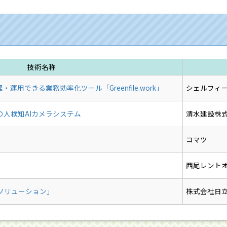
技術名称
運用できる業務効率化ツール「Greenfile.work」
シェルフィ
人検知AIカメラシステム
清水建設株
コマツ
西尾レント
支援ソリューション」
株式会社日