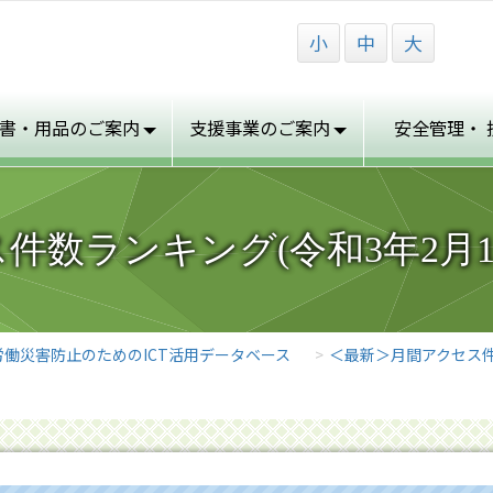
小
中
大
書・用品の
ご案内
支援事業の
ご案内
安全管理・
件数ランキング(令和3年2月1日
労働災害防止のためのICT活用データベース
＜最新＞月間アクセス