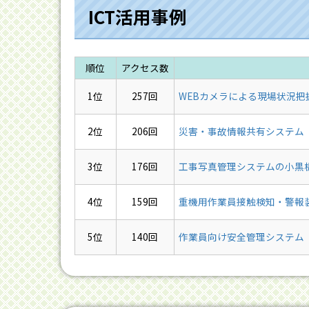
ICT活用事例
順位
アクセス数
1位
257回
WEBカメラによる現場状況把
2位
206回
災害・事故情報共有システム
3位
176回
工事写真管理システムの小黒
4位
159回
重機用作業員接触検知・警報
5位
140回
作業員向け安全管理システム［En