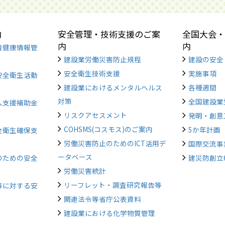
内
安全管理・技術支援のご案
全国大会・
内
内
者健康情報管
建設業労働災害防止規程
建設の安全
安全衛生技術支援
実施事項
安全衛生活動
建設業におけるメンタルヘルス
各種週間
対策
全国建設業
入支援補助金
リスクアセスメント
発明・創意
COHSMS(コスモス)のご案内
5か年計画
全衛生確保支
労働災害防止のためのICT活用デ
国際交流事
ータベース
のための安全
建災防創立
労働災害統計
リーフレット・調査研究報告等
等に対する安
関連法令等省庁公表資料
建設業における化学物質管理