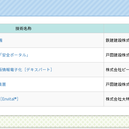
技術名称
握
鉄建建設株
「安全ポータル」
戸田建設株
板情報電子化［デキスパート］
株式会社ピ
装置
戸田建設株
vital®］
株式会社大