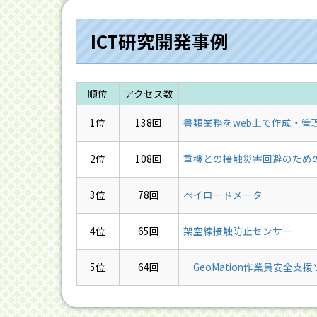
ICT研究開発事例
順位
アクセス数
1位
138回
書類業務をweb上で作成・管理・
2位
108回
重機との接触災害回避のための
3位
78回
ペイロードメータ
4位
65回
架空線接触防止センサー
5位
64回
「GeoMation作業員安全